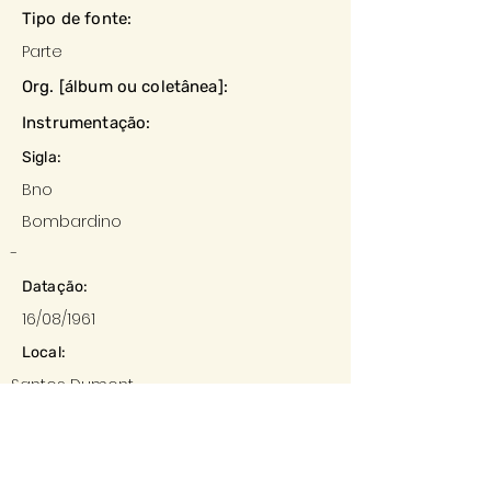
Tipo de fonte:
Parte
Org. [álbum ou coletânea]:
Instrumentação:
Sigla:
Bno
Bombardino
-
Datação:
16/08/1961
Local:
Santos Dumont
Editora:
-
Descrição e observações: