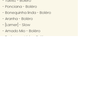
- Talvez - Boléro
- Ponciana - Boléro
- Bonequinha linda - Boléro
- Aranha - Boléro
- [Lamer] - Slow
- Amado Mio - Boléro
- Toda uma Vida - Boléro
- Melodia Para Tenor - Slow
- Silêncio - Slow
- Muié Macho - Baião
- Ninguém me Ama
- Cuidado Coração - Slow
- [Percal] - Tango
- Tormento - Tango
- Por um Beso
- Abigail
- Choro Canção
- Longe de Minha Terra - Choro - Porfirio