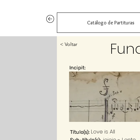
Catálogo de Partituras
Fun
< Voltar
Incipit:
Love is All
Título(s):
ieieie - Lento
Sub-título(s):