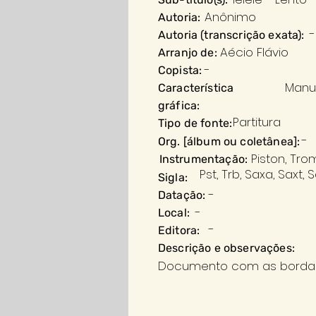
Anônimo
Autoria:
-
Autoria (transcrição exata):
Aécio Flávio
Arranjo de:
-
Copista:
Manu
Característica
gráfica:
Partitura
Tipo de fonte:
-
Org. [álbum ou coletânea]:
Piston, Tro
Instrumentação:
Pst, Trb, Saxa, Saxt, 
Sigla:
-
Datação:
-
Local:
-
Editora:
Descrição e observações:
Documento com as borda