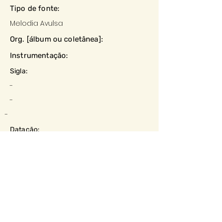
Tipo de fonte:
Melodia Avulsa
Org. [álbum ou coletânea]:
Instrumentação:
Sigla:
-
-
-
Datação:
-
Local:
-
Editora:
-
Descrição e observações: