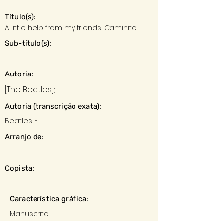
Título(s):
A little help from my friends; Caminito
Sub-título(s):
-
Autoria:
[The Beatles]; -
Autoria (transcrição exata):
Beatles; -
Arranjo de:
-
Copista:
-
Característica gráfica:
Manuscrito