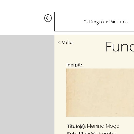
Catálogo de Partituras
Fun
< Voltar
Incipit:
Menina Moça
Título(s):
Samba
Sub-título(s):