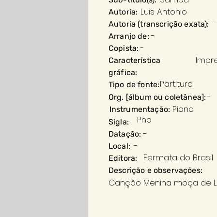
Luis Antonio
Autoria:
-
Autoria (transcrição exata):
-
Arranjo de:
-
Copista:
Impr
Característica
gráfica:
Partitura
Tipo de fonte:
-
Org. [álbum ou coletânea]:
Piano
Instrumentação:
Pno
Sigla:
-
Datação:
-
Local:
Fermata do Brasil
Editora:
Descrição e observações:
Canção Menina moça de Luis