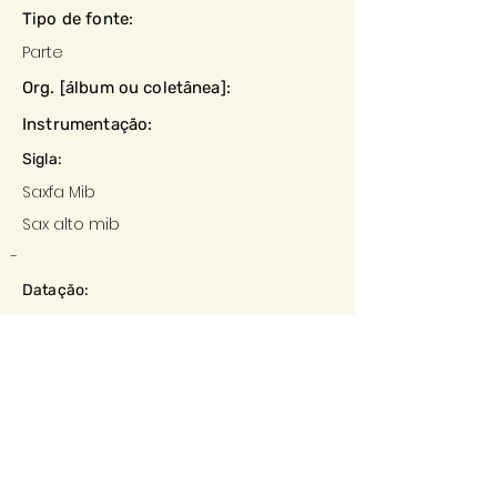
Tipo de fonte:
Parte
Org. [álbum ou coletânea]:
Instrumentação:
Sigla:
Saxfa Mib
Sax alto mib
-
Datação:
-
Local:
-
Editora:
-
Descrição e observações: