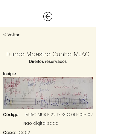
< Voltar
Fundo Maestro Cunha MJAC
Direitos reservados
Incipit:
Código:
MJAC MUS E 2.2 D 73 C 01 P 01 - 02
Não digitalizado
Caixa:
Cx 02