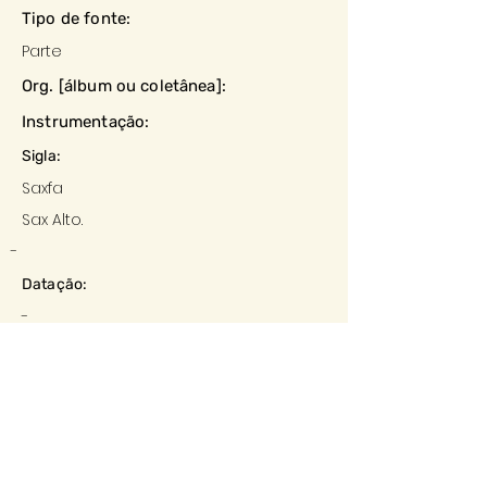
Tipo de fonte:
Parte
Org. [álbum ou coletânea]:
Instrumentação:
Sigla:
Saxfa
Sax Alto.
-
Datação:
-
Local:
-
Editora:
-
Descrição e observações: