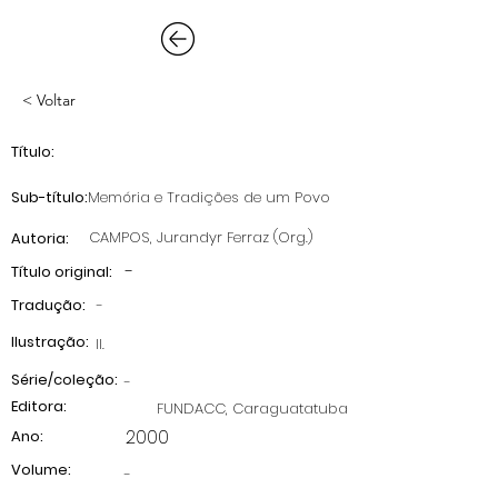
< Voltar
Título:
Sub-título:
Memória e Tradições de um Povo
CAMPOS, Jurandyr Ferraz (Org.)
Autoria:
-
Título original:
Tradução:
-
Ilustração:
II.
Série/coleção:
-
Editora:
FUNDACC, Caraguatatuba
2000
Ano:
Volume:
-