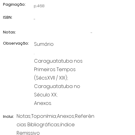
Paginação:
p.468
ISBN:
-
Notas:
-
Observação:
Sumário
.
Caraguatatuba nos
Primeiros Tempos
(Sécs.XVII / XIX);
Caraguatatuba no
Século XX;
Anexos.
Notas;Toponímia;Anexos;Referên
Inclui:
cias Bibliográficas;índice
Remissivo