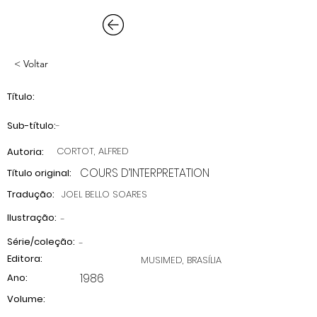
< Voltar
Título:
Sub-título:
-
CORTOT, ALFRED
Autoria:
COURS D’INTERPRETATION
Título original:
Tradução:
JOEL BELLO SOARES
Ilustração:
-
Série/coleção:
-
Editora:
MUSIMED, BRASÍLIA
1986
Ano:
Volume: