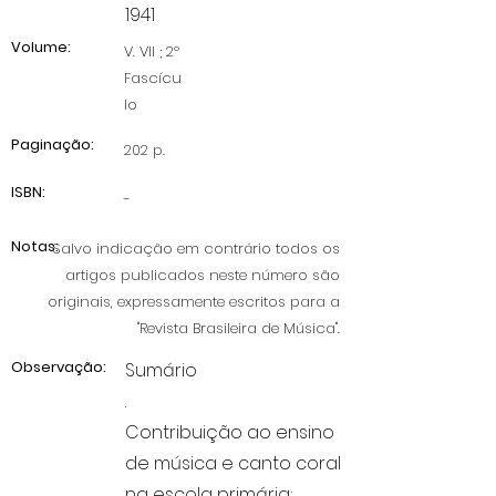
1941
Volume:
V. VII ; 2º
Fascícu
lo
Paginação:
202 p.
ISBN:
-
Notas:
Salvo indicação em contrário todos os
artigos publicados neste número são
originais, expressamente escritos para a
"Revista Brasileira de Música".
Observação:
Sumário
.
Contribuição ao ensino
de música e canto coral
na escola primária;