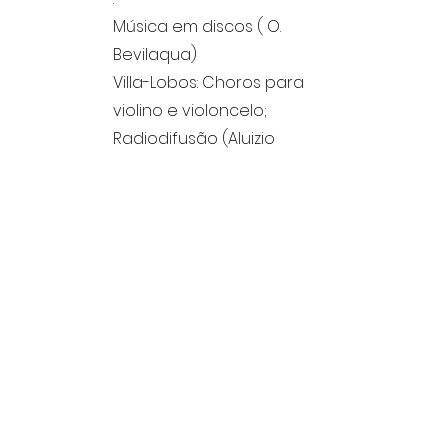
Música em discos ( O.
Bevilaqua)
Villa-Lobos: Choros para
violino e violoncelo;
Radiodifusão (Aluizio
Rocha);
Necrológio - Rodolfo
Pfefferkorn (Alf.
Passidomo);
Registro.
Sumário
Inclui:
Fundo ou Arquivo:
Data de
catalogação:
Quem catalogou: