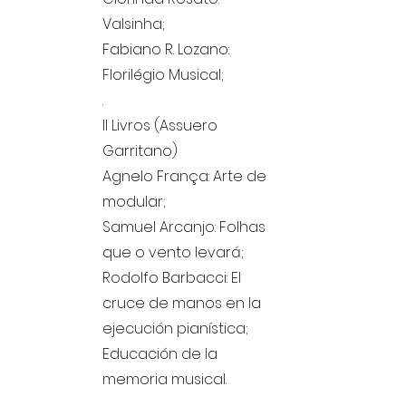
Valsinha;
Fabiano R. Lozano:
Florilégio Musical;
.
II Livros (Assuero
Garritano)
Agnelo França: Arte de
modular;
Samuel Arcanjo: Folhas
que o vento levará;
Rodolfo Barbacci: El
cruce de manos en la
ejecución pianística;
Educación de la
memoria musical.
.