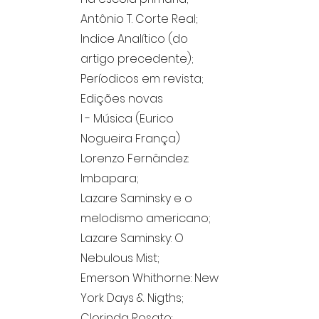
Antônio T. Corte Real;
Indice Analítico (do
artigo precedente);
Períodicos em revista;
Edições novas
I - Música (Eurico
Nogueira França)
Lorenzo Fernândez:
Imbapara;
Lazare Saminsky e o
melodismo americano;
Lazare Saminsky: O
Nebulous Mist;
Emerson Whithorne: New
York Days & Nigths;
Clorinda Rosato: