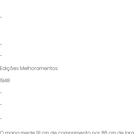
-
-
-
Edições Melhoramentos
1948
-
-
-
O mapa mede 91 cm de comprimento por 86 cm de larg