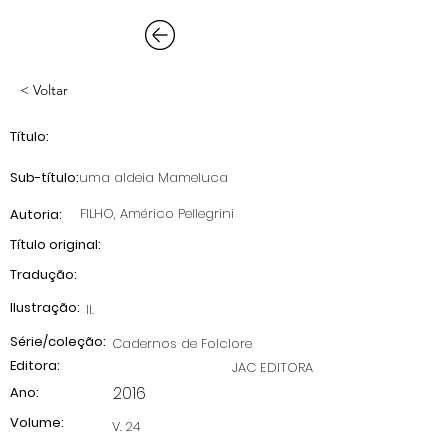
< Voltar
Título:
Sub-título:
uma aldeia Mameluca
FILHO, Américo Pellegrini
Autoria:
Título original:
Tradução:
Ilustração:
Il.
Série/coleção:
Cadernos de Folclore
Editora:
JAC EDITORA
2016
Ano:
Volume:
V. 24