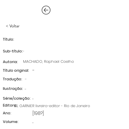
< Voltar
Título:
Sub-título:
-
MACHADO, Raphael Coelho
Autoria:
-
Título original:
Tradução:
-
Ilustração:
-
Série/coleção:
-
Editora:
B.L GARNIER livreiro-editor - Rio de Janeiro
[198?]
Ano:
Volume:
-