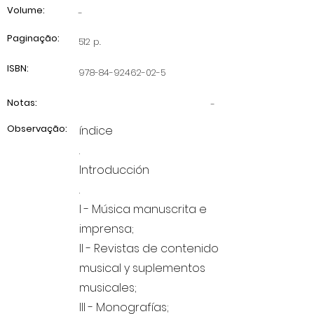
Volume:
-
Paginação:
512 p.
ISBN:
978-84-92462-02-5
Notas:
-
Observação:
índice
.
Introducción
.
I - Música manuscrita e
imprensa;
II - Revistas de contenido
musical y suplementos
musicales;
III - Monografías;