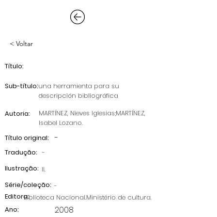
< Voltar
Título:
Sub-título:
una herramienta para su
descripción bibliográfica
MARTÍNEZ, Nieves Iglesias;MARTÍNEZ,
Autoria:
Isabel Lozano.
-
Título original:
Tradução:
-
Ilustração:
II.
Série/coleção:
-
Editora:
Biblioteca Nacional.Ministério de cultura.
2008
Ano: