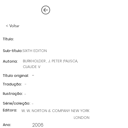
< Voltar
Título:
Sub-título:
SIXTH EDITON
BURKHOLDER , J. PETER ;PALISCA,
Autoria:
CLAUDE V
-
Título original:
Tradução:
-
Ilustração:
-
Série/coleção:
-
Editora:
W. W. NORTON & COMPANY NEW YORK
LONDON
2006
Ano: