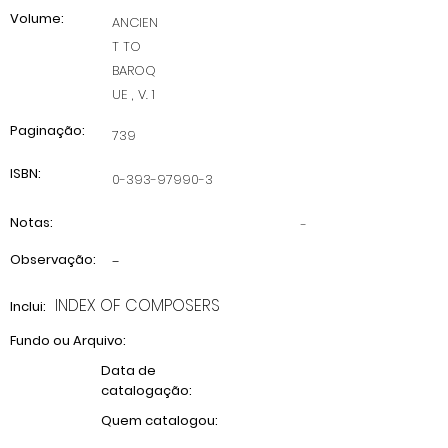
Volume:
ANCIEN
T TO
BAROQ
UE , V. 1
Paginação:
739
ISBN:
0-393-97990-3
Notas:
-
Observação:
-
INDEX OF COMPOSERS
Inclui:
Fundo ou Arquivo:
Data de
catalogação:
Quem catalogou: