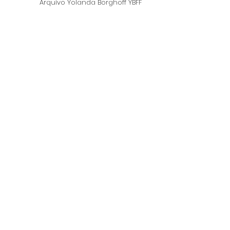
Arquivo Yolanda Borghoff YBFF
Anterior
Próximo
NORTON ANTHOLOGY OF WESTERN
MUSIC