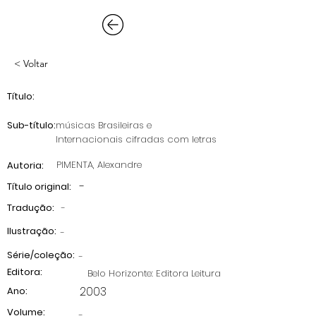
< Voltar
Título:
Sub-título:
músicas Brasileiras e
Internacionais cifradas com letras
PIMENTA, Alexandre
Autoria:
-
Título original:
Tradução:
-
Ilustração:
-
Série/coleção:
-
Editora:
Belo Horizonte: Editora Leitura
2003
Ano:
Volume:
-