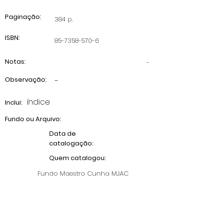
Paginação:
384 p.
ISBN:
85-7358-570-6
Notas:
-
Observação:
-
índice
Inclui:
Fundo ou Arquivo:
Data de
catalogação:
Quem catalogou:
Fundo Maestro Cunha MJAC