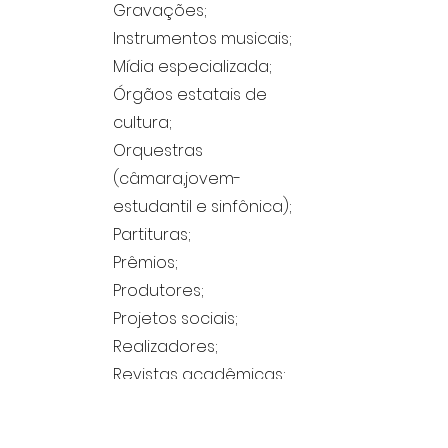
Gravações;
Instrumentos musicais;
Mídia especializada;
Órgãos estatais de
cultura;
Orquestras
(câmara,jovem-
estudantil e sinfônica);
Partituras;
Prêmios;
Produtores;
Projetos sociais;
Realizadores;
Revistas acadêmicas;
Sociedades musicais;
Textos em inglês;