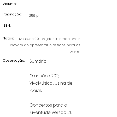
Volume:
-
Paginação:
256 p.
ISBN:
-
Notas:
Juventude 2.0: projetos internacionais
inovam ao apresentar clássicos para os
jovens.
Observação:
Sumário
.
O anuário 2011;
VivaMúsica!, usina de
ideias;
.
Concertos para a
juventude versão 2.0