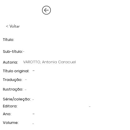
< Voltar
Título:
Sub-título:
-
VAROTTO, Antonia Caracuel
Autoria:
-
Título original:
Tradução:
-
Ilustração:
-
Série/coleção:
-
Editora:
-
-
Ano:
Volume:
-