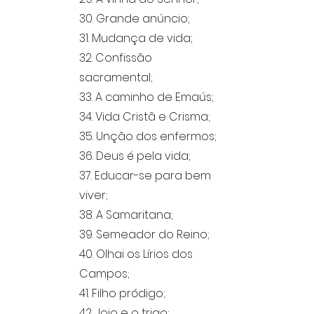
30. Grande anúncio;
31. Mudança de vida;
32. Confissão
sacramental;
33. A caminho de Emaús;
34. Vida Cristã e Crisma;
35. Unção dos enfermos;
36. Deus é pela vida;
37. Educar-se para bem
viver;
38. A Samaritana;
39. Semeador do Reino;
40. Olhai os Lírios dos
Campos;
41. Filho pródigo;
42. Joio e o trigo;