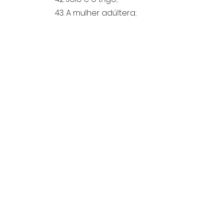
43. A mulher adúltera;
44. Ecumenismo;
45. Evangelização Jovem;
46. São Gotardo onde
nasci;
47. Recordando São
Gotardo;
48. Recordando a minha
igreja;
49.Bom Samaritano;
50. Deus é comunicação.
Dedicatória
Inclui:
Fundo ou Arquivo:
Data de