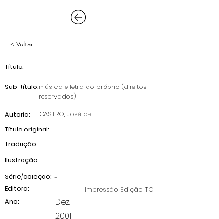
< Voltar
Título:
Sub-título:
música e letra do próprio (direitos
reservados)
CASTRO, José de.
Autoria:
-
Título original:
Tradução:
-
Ilustração:
-
Série/coleção:
-
Editora:
Impressão Edição TC
Dez.
Ano:
2001