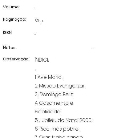
Volume:
-
Paginação:
50 p.
ISBN:
-
Notas:
-
Observação:
ÍNDICE
.
1. Ave Maria;
2. Missão Evangelizar;
3, Domingo Feliz;
4. Casamento e
Fidelidade;
5. Jubileu do Natal 2000;
6. Rico, mas pobre;
7. Orar, trabalhando;