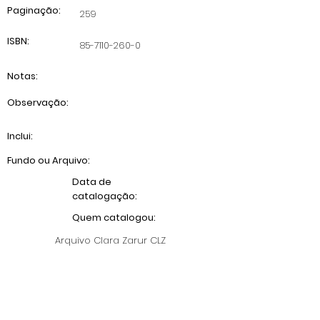
Paginação:
259
ISBN:
85-7110-260-0
Notas:
Observação:
Inclui:
Fundo ou Arquivo:
Data de
catalogação:
Quem catalogou:
Arquivo Clara Zarur CLZ
Anterior