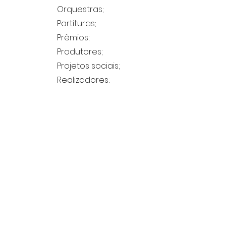
Orquestras;
Partituras;
Prêmios;
Produtores;
Projetos sociais;
Realizadores;
Revistas acadêmicas;
Sociedades musicais;
Versões em inglês;
índice de anunciantes;
Mapa do Brasil.
índice de anunciantes
Inclui:
Fundo ou Arquivo:
Data de
catalogação: