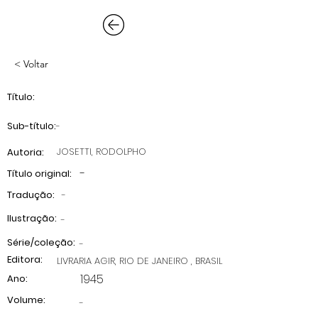
< Voltar
Título:
Sub-título:
-
JOSETTI, RODOLPHO
Autoria:
-
Título original:
Tradução:
-
Ilustração:
-
Série/coleção:
-
Editora:
LIVRARIA AGIR, RIO DE JANEIRO , BRASIL
1945
Ano:
Volume:
-