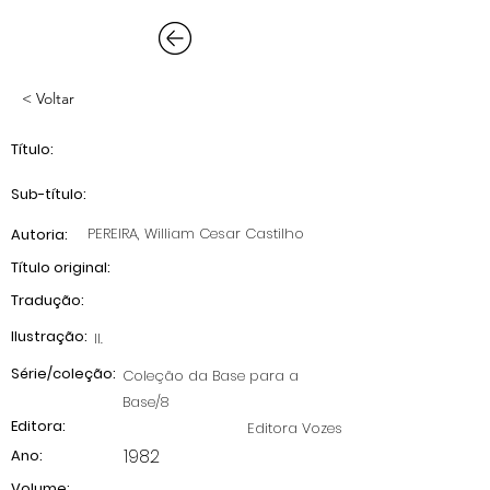
< Voltar
Título:
Sub-título:
PEREIRA, William Cesar Castilho
Autoria:
Título original:
Tradução:
Ilustração:
II.
Série/coleção:
Coleção da Base para a
Base/8
Editora:
Editora Vozes
1982
Ano:
Volume: