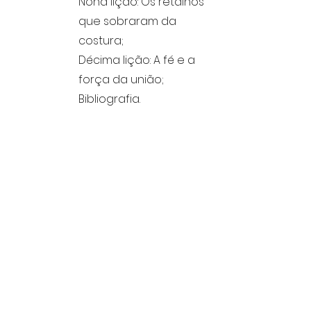
Nona lição: Os retalhos
que sobraram da
costura;
Décima lição: A fé e a
força da união;
Bibliografia.
Bibliografia
Inclui:
Fundo ou Arquivo:
Data de
catalogação:
Quem catalogou:
Arquivo Yolanda Borghoff YBFF
Anterior