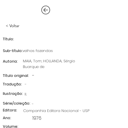
< Voltar
Título:
Sub-título:
velhas fazendas
MAIA, Tom; HOLLANDA, Sérgio
Autoria:
Buarque de
-
Título original:
Tradução:
-
Ilustração:
II.
Série/coleção:
-
Editora:
Companhia Editora Nacional - USP
1976
Ano:
Volume: