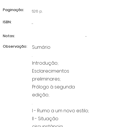
Paginação:
526 p.
ISBN:
-
Notas:
-
Observação:
Sumário
.
Introdução;
Esclarecimentos
preliminares;
Prólogo à segunda
edição;
.
I - Rumo a um novo estilo;
II - Situação
circunstância,