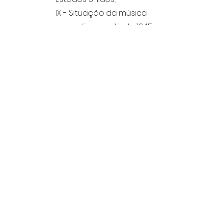
IX - Situação da música
européia a partir de 1945;
Epílogo I;
Epílogo II;
Bibliografia.
Bibliografia
Inclui:
Fundo ou Arquivo:
Data de
catalogação:
Quem catalogou:
Arquivo Isis Mendes Moreira
IMM
07/04/2026
Joice Seles