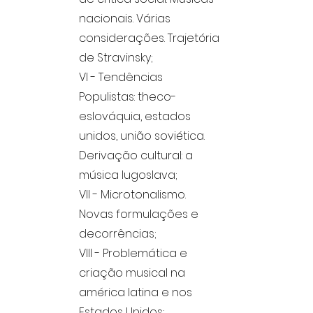
nacionais. Várias
considerações. Trajetória
de Stravinsky;
VI - Tendências
Populistas: theco-
eslováquia, estados
unidos, união soviética.
Derivação cultural: a
música Iugoslava;
VII - Microtonalismo.
Novas formulações e
decorrências;
VIII - Problemática e
criação musical na
américa latina e nos
Estados Unidos;