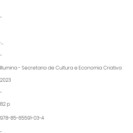
-
´-
-
Illumina - Secretaria de Cultura e Economia Criativa
2023
-
82 p.
978-85-65591-03-4
-