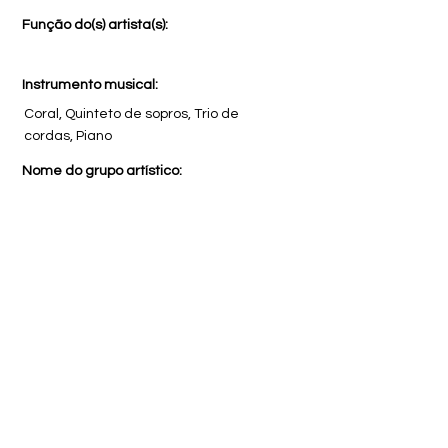
Função do(s) artista(s):
Instrumento musical:
Coral, Quinteto de sopros, Trio de
cordas, Piano
Nome do grupo artístico:
Madrigal Musicaviva
Tags:
#madrigalmusicaviva #socem
#projetovillalobos
#quintetodesoprovillalobos
#quintetodesoprodegramado
#trioguarnieri #coralinfantileco
#gilbertotinetti #edsonelias
#kentcountychambercoir
#orquestrajovemdocondadodekent
#pierreroulier #meurovronatran