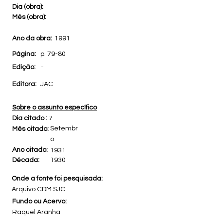
Dia (obra):
Mês (obra):
Ano da obra:
1991
Página:
p. 79-80
Edição:
-
Editora:
JAC
Sobre o assunto específico
Dia citado :
7
Setembr
Mês citado:
o
Ano citado:
1931
Década:
1930
Onde a fonte foi pesquisada:
Arquivo CDM SJC
Fundo ou Acervo:
Raquel Aranha