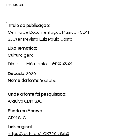
musicais.
Título da publicação:
Centro de Documentação Musical (CDM
SJC) entrevista Luiz Paulo Costa
Eixo Temático:
Cultura geral
Ano:
2024
Dia:
9
Mês:
Maio
Década:
2020
Nome da fonte:
Youtube
Onde a fonte foi pesquisada:
Arquivo CDM SJC
Fundo ou Acervo:
CDM SJC
Link original:
https://youtu.be/_CK720N6xb0