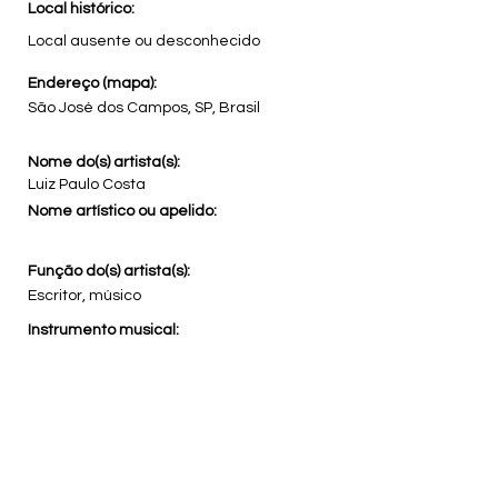
Local histórico:
Local ausente ou desconhecido
Endereço (mapa):
São José dos Campos, SP, Brasil
Nome do(s) artista(s):
Luiz Paulo Costa
Nome artístico ou apelido:
Função do(s) artista(s):
Escritor, músico
Instrumento musical:
Nome do grupo artístico:
Tags:
cultura, música, joseense, mpb, popular