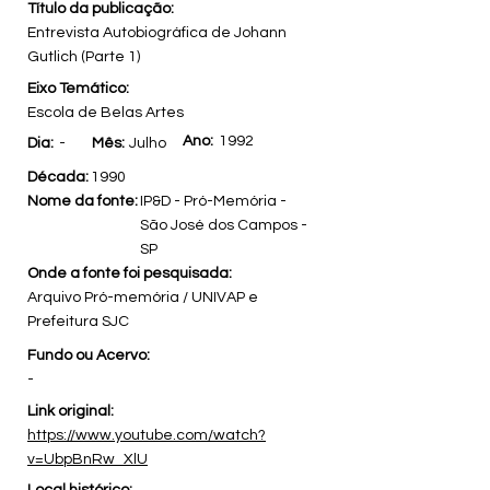
Título da publicação:
Entrevista Autobiográfica de Johann
Gutlich (Parte 1)
Eixo Temático:
Escola de Belas Artes
Ano:
1992
Dia:
-
Mês:
Julho
Década:
1990
Nome da fonte:
IP&D - Pró-Memória -
São José dos Campos -
SP
Onde a fonte foi pesquisada:
Arquivo Pró-memória / UNIVAP e
Prefeitura SJC
Fundo ou Acervo:
-
Link original:
https://www.youtube.com/watch?
v=UbpBnRw_XlU