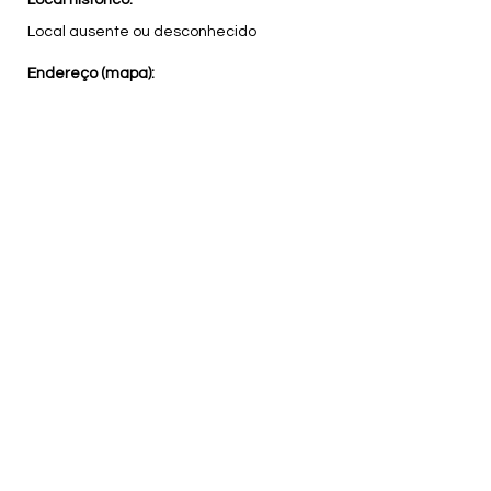
Local histórico:
Local ausente ou desconhecido
Endereço (mapa):
Nome do(s) artista(s):
Nome artístico ou apelido:
Função do(s) artista(s):
Pintor, artista plástico
Instrumento musical:
Nome do grupo artístico:
Tags:
escola de belas artes, pró-memória,