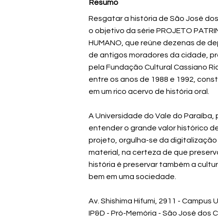
Resumo
Resgatar a história de São José d
o objetivo da série PROJETO PATR
HUMANO, que reúne dezenas de d
de antigos moradores da cidade, p
pela Fundação Cultural Cassiano Ri
entre os anos de 1988 e 1992, const
em um rico acervo de história oral.
A Universidade do Vale do Paraíba, 
entender o grande valor histórico d
projeto, orgulha-se da digitalização
material, na certeza de que preserv
história é preservar também a cultur
bem em uma sociedade.
Av. Shishima Hifumi, 2911 - Campus
IP&D - Pró-Memória - São José dos 