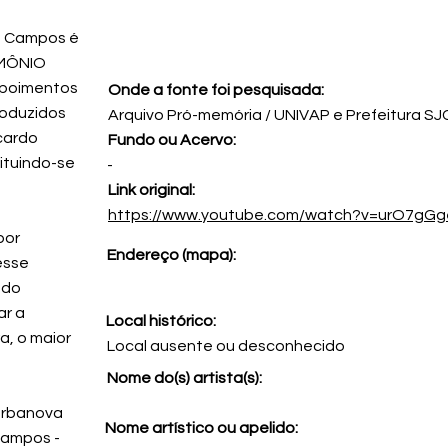
os Campos é
IMÔNIO
epoimentos
Onde a fonte foi pesquisada:
roduzidos
Arquivo Pró-memória / UNIVAP e Prefeitura SJ
cardo
Fundo ou Acervo:
ituindo-se
-
Link original:
https://www.youtube.com/watch?v=urO7gG
por
Endereço (mapa):
esse
 do
ar a
Local histórico:
a, o maior
Local ausente ou desconhecido
Nome do(s) artista(s):
 Urbanova
Nome artístico ou apelido:
Campos -