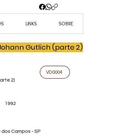
OS
LINKS
SOBRE
Johann Gutlich (parte 2)
VD0004
arte 2)
1992
é dos Campos - SP