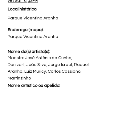
v=7Sdt_cigxFM
Local histórico:
Parque Vicentina Aranha
Endereço (mapa):
Parque Vicentina Aranha
Nome do(s) artista(s):
Maestro José Antônio da Cunha,
Denizart, João Silva, Jorge Israel, Raquel
Aranha, Luiz Muricy, Carlos Cassiano,
Martinzinho
Nome artístico ou apelido:
Função do(s) artista(s):
Intérpretes, compositores
Instrumento musical:
Violino, piano, bandolim
Nome do grupo artístico: