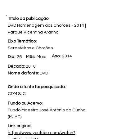
Título da publicação:
DVD Homenagem aos Chorões - 2014 |
Parque Vicentina Aranha
Eixo Temático:
Seresteiros e Chorões
Ano:
2014
Dia:
26
Mês:
Maio
Década:
2010
Nome da fonte:
DVD
Onde a fonte foi pesquisada:
CDM SJC
Fundo ou Acervo:
Fundo Maestro José Antônio da Cunha
(MJAC)
Link original:
https://www.youtube.com/watch?