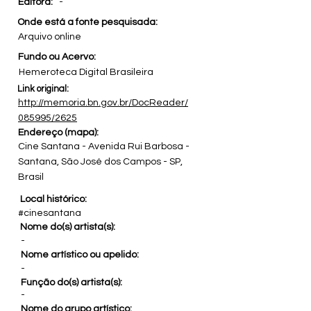
Editora:
-
Onde está a fonte pesquisada:
Arquivo online
Fundo ou Acervo:
Hemeroteca Digital Brasileira
Link original:
http://memoria.bn.gov.br/DocReader/
085995/2625
Endereço (mapa):
Cine Santana - Avenida Rui Barbosa -
Santana, São José dos Campos - SP,
Brasil
Local histórico:
#cinesantana
Nome do(s) artista(s):
-
Nome artístico ou apelido:
-
Função do(s) artista(s):
-
Nome do grupo artístico: