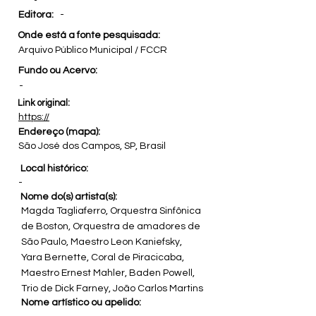
Editora:
-
Onde está a fonte pesquisada:
Arquivo Público Municipal / FCCR
Fundo ou Acervo:
-
Link original:
https://
Endereço (mapa):
São José dos Campos, SP, Brasil
Local histórico:
-
Nome do(s) artista(s):
Magda Tagliaferro, Orquestra Sinfônica
de Boston, Orquestra de amadores de
São Paulo, Maestro Leon Kaniefsky,
Yara Bernette, Coral de Piracicaba,
Maestro Ernest Mahler, Baden Powell,
Trio de Dick Farney, João Carlos Martins
Nome artístico ou apelido: