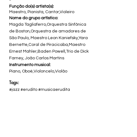
-
Função do(s) artista(s):
Maestro, Pianista, Cantor,Violeiro
Nome do grupo artístico:
Magda Tagliaferro,Orquestra Sinfônica
de Boston,Orquestra de amadores de
São Paulo, Maestro Leon Kaniefsky,Yara
Bernette,Coral de Piracicaba,Maestro
Ernest Mahler,Baden Powell,Trio de Dick
Farney, João Carlos Martins
Instrumento musical:
Piano, Oboé,Violoncelo,Violão
Tags:
#jazz #erudito #musicaerudita
#musicaclassica #classico #popular
Transcrição completa:
A Comissão Municipal de Música de São José dos
Campos, recém-criada em 1968, anunciava uma
ambiciosa programação de concertos até