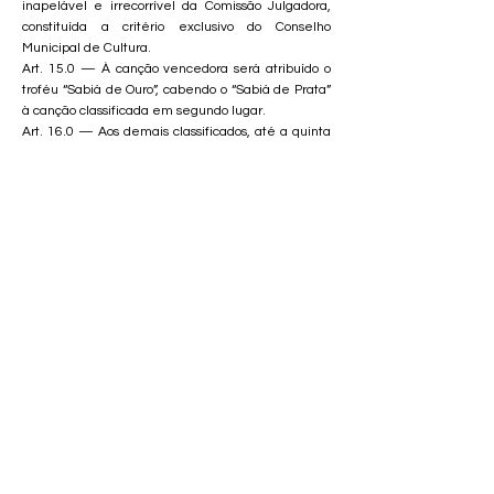
inapelável e irrecorrível da Comissão Julgadora,
constituída a critério exclusivo do Conselho
Municipal de Cultura.
Art. 15.0 — À canção vencedora será atribuído o
troféu “Sabiá de Ouro”, cabendo o “Sabiá de Prata”
à canção classificada em segundo lugar.
Art. 16.0 — Aos demais classificados, até a quinta
colocação, serão atribuídas medalhas.
Art. 17.0 — Aos melhores intérpretes, masculino e
feminino, desde que sejam radicados em São José
dos Campos, serão atribuídos troféus “Sabiá de
Prata”.
§ único — Não é vedada a participação de
intérpretes residentes fora de São José dos
Campos, sendo certo, entretanto, que esses não
concorrerão ao “Sabiá de Prata”.
Art. 18.0 — A ordem da execução das canções nas
eliminatórias será estabelecida pelo Conselho
Municipal de Cultura.
§ único — Na noite final a ordem de apresentação
será estabelecida por sorteio prévio, na presença
dos representantes.
Art. 19.0 — A documentação e o material
enviados para a participação no Encontro não serão