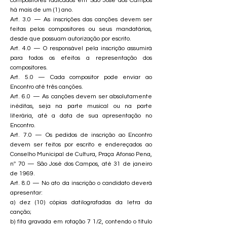
compositores radicados em São José dos Campos
há mais de um (1) ano.
Art. 3.0 — As inscrições das canções devem ser
feitas pelos compositores ou seus mandatários,
desde que possuam autorização por escrito.
Art. 4.0 — O responsável pela inscrição assumirá
para todos os efeitos a representação dos
compositores.
Art. 5.0 — Cada compositor pode enviar ao
Encontro até três canções.
Art. 6.0 — As canções devem ser absolutamente
inéditas, seja na parte musical ou na parte
literária, até a data de sua apresentação no
Encontro.
Art. 7.0 — Os pedidos de inscrição ao Encontro
devem ser feitos por escrito e endereçados ao
Conselho Municipal de Cultura, Praça Afonso Pena,
nº 70 — São José dos Campos, até 31 de janeiro
de 1969.
Art. 8.0 — No ato da inscrição o candidato deverá
apresentar:
a) dez (10) cópias datilografadas da letra da
canção;
b) fita gravada em rotação 7 1/2, contendo o título