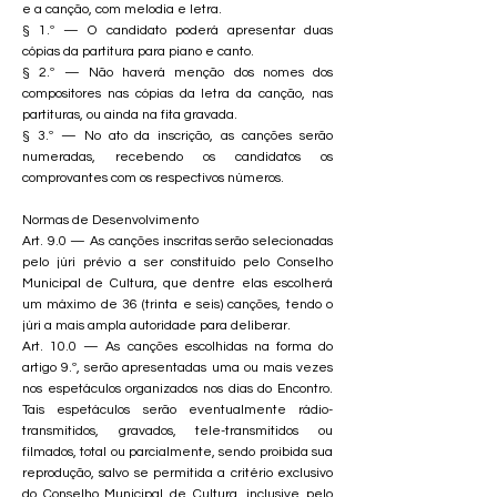
e a canção, com melodia e letra.
§ 1.º — O candidato poderá apresentar duas
cópias da partitura para piano e canto.
§ 2.º — Não haverá menção dos nomes dos
compositores nas cópias da letra da canção, nas
partituras, ou ainda na fita gravada.
§ 3.º — No ato da inscrição, as canções serão
numeradas, recebendo os candidatos os
comprovantes com os respectivos números.
Normas de Desenvolvimento
Art. 9.0 — As canções inscritas serão selecionadas
pelo júri prévio a ser constituído pelo Conselho
Municipal de Cultura, que dentre elas escolherá
um máximo de 36 (trinta e seis) canções, tendo o
júri a mais ampla autoridade para deliberar.
Art. 10.0 — As canções escolhidas na forma do
artigo 9.º, serão apresentadas uma ou mais vezes
nos espetáculos organizados nos dias do Encontro.
Tais espetáculos serão eventualmente rádio-
transmitidos, gravados, tele-transmitidos ou
filmados, total ou parcialmente, sendo proibida sua
reprodução, salvo se permitida a critério exclusivo
do Conselho Municipal de Cultura, inclusive pelo