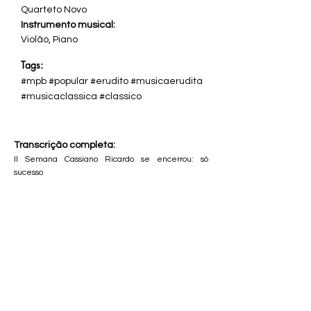
Quarteto Novo
Instrumento musical:
Violão, Piano
Tags:
#mpb #popular #erudito #musicaerudita
#musicaclassica #classico
Transcrição completa:
II Semana Cassiano Ricardo se encerrou: só
sucesso
Mobilizando toda a população, a II Semana
Cassiano Ricardo, promovida pelo Conselho
Municipal de Cultura, esta se aproximando de seu
encerramento. Hoje, quinta-feira, a noite será de
Música Popular Brasileira, com a apresentação, no
Tenis Clube, às 21:00 noras, do notável conjunto
Quarteto Novo, do cantor, violonista e compositor
Walter Santos e da cantora Sonia Rosa. Os
ingressos podem ser retirados na portaria do Tênis