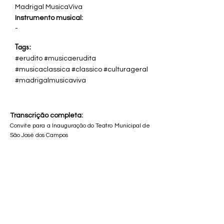
Madrigal MusicaViva
Instrumento musical:
-
Tags:
#erudito #musicaerudita
#musicaclassica #classico #culturageral
#madrigalmusicaviva
Transcrição completa:
Convite para a Inauguração do Teatro Municipal de
São José dos Campos
.
A PREFEITURA DE SÃO JOSÉ DOS CAMPOS E
FUNDAÇÃO CULTURAL "CASSIANO RICARDO",
CONVIDAM PARA A INAUGURAÇÃO DO TEATRO
MUNICIPAL DE SÃO JOSÉ DOS CAMPOS, A
REALIZAR-SE NO DIA 25 DE JULHO DE 1990, ÀS
20:00 HORAS. NO SHOPING CENTRO SÃO JOSÉ,
RUA RUBIÃO JÚNIOR, nº 84.
PROGRAMAÇÃO: