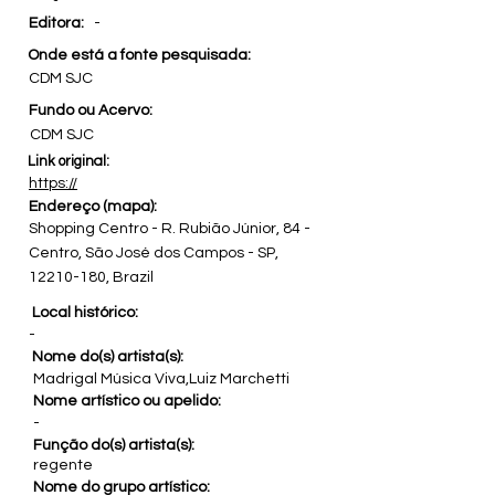
Editora:
-
Onde está a fonte pesquisada:
CDM SJC
Fundo ou Acervo:
CDM SJC
Link original:
https://
Endereço (mapa):
Shopping Centro - R. Rubião Júnior, 84 -
Centro, São José dos Campos - SP,
12210-180
, Brazil
Local histórico:
-
Nome do(s) artista(s):
Madrigal Música Viva,Luiz Marchetti
Nome artístico ou apelido:
-
Função do(s) artista(s):
regente
Nome do grupo artístico: