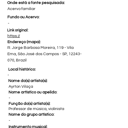
Onde está a fonte pesquisada:
Acervo familiar
Fundo ou Acervo:
-
Link original:
https://
Endereço (mapa):
R. Jorge Barbosa Moreira, 119 - Vila
Ema, São José dos Campos - SP,
12243-
070
, Brazil
Local histórico:
-
Nome do(s) artista(s):
Ayrton Vilaça
Nome artístico ou apelido:
-
Função do(s) artista(s):
Professor de música, violinista
Nome do grupo artístico:
-
Instrumento musical: