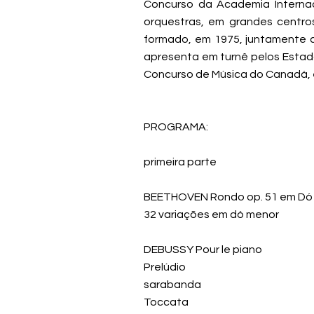
Concurso da Academia Internaci
orquestras, em grandes centro
formado, em 1975, juntamente com
apresenta em turnê pelos Estado
Concurso de Música do Canadá, 
PROGRAMA:
primeira parte
BEETHOVEN Rondo op. 51 em Dó 
32 variações em dó menor
DEBUSSY Pour le piano
Prelúdio
sarabanda
Toccata