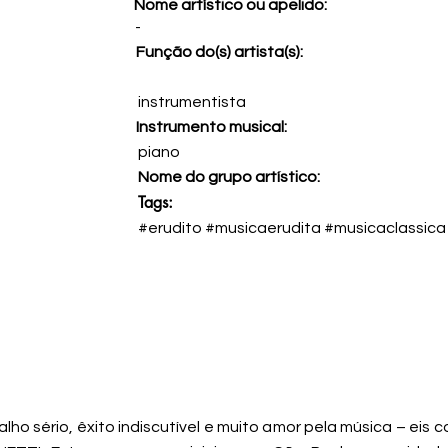
Nome artístico ou apelido:
-
Função do(s) artista(s):
instrumentista
Instrumento musical:
piano
Nome do grupo artístico:
Tags:
#erudito #musicaerudita #musicaclassica
lho sério, êxito indiscutível e muito amor pela música – eis 