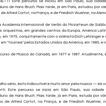
INETTI. Este percurso se iniciou em São Paulo, sua cidade
uno de Hans Bruch. Mais tarde, já em Paris, estudou por vá
e Alfred Cortot, na França, e de Friedrich Wuehrer, na Alem
a Academia Internacional de Verão do Mozarteum de Salzb
ipais orquestras, em grandes centros da Europa, América Lat
 em 1975, conjuntamente com o violinista Erich Lehninger e c
se em "tournee" pelos Estados Unidos da América, em 1985, e 
oncurso de Música do Canadá, em 1977 e 1987. Atualmente,
lho sério, êxito indiscutível e muito amor pela música — eis 
inetti. Este percurso se inicia em São Paulo, sua cidade
uno de Hans Bruch. Mais tarde, já em Paris, estuda por vá
 de Alfred Cortot, na França, e de Friedrich Wuehrer, 