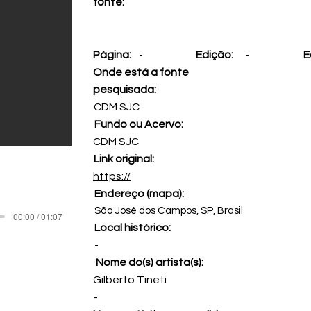
fonte:
Página:
-
Edição:
-
E
Onde está a fonte
pesquisada:
CDM SJC
Fundo ou Acervo:
CDM SJC
Link original:
https://
Endereço (mapa):
São José dos Campos, SP, Brasil
00:00 / 01:07
Local histórico:
-
Nome do(s) artista(s):
Gilberto Tineti
-