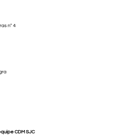
as nº 4
gra
equipe CDM SJC