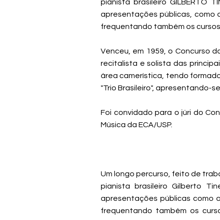
pianista brasileiro GILBERTO T
apresentações públicas, como al
frequentando também os cursos d
Venceu, em 1959, o Concurso d
recitalista e solista das princ
área camerística, tendo formado,
"Trio Brasileiro", apresentando-
Foi convidado para o júri do C
Música da ECA/USP.
Um longo percurso, feito de traba
pianista brasileiro Gilberto T
apresentações públicas como al
frequentando também os cursos