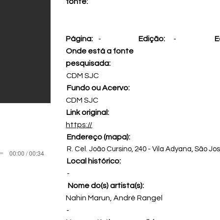
fonte:
Página:
-
Edição:
-
E
Onde está a fonte
pesquisada:
CDM SJC
Fundo ou Acervo:
CDM SJC
Link original:
https://
Endereço (mapa):
R. Cel. João Cursino, 240 - Vila Adyana, São Jo
00:00 / 00:34
Local histórico:
-
Nome do(s) artista(s):
Nahin Marun, André Rangel
-