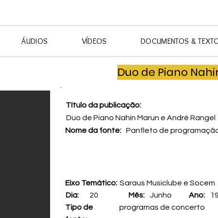
ÁUDIOS
VÍDEOS
DOCUMENTOS & TEXT
Duo de Piano Nahi
Título da publicação:
Duo de Piano Nahin Marun e André Rangel
Nome da fonte:
Panfleto de programaç
Eixo Temático:
Saraus Musiclube e Socem
Dia:
20
Mês:
Junho
Ano:
1
Tipo de
programas de concerto