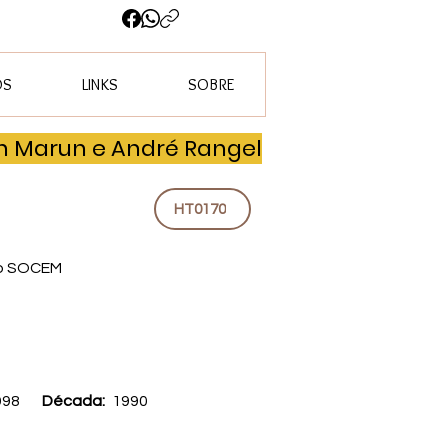
OS
LINKS
SOBRE
n Marun e André Rangel
HT0170
ão SOCEM
998
Década:
1990