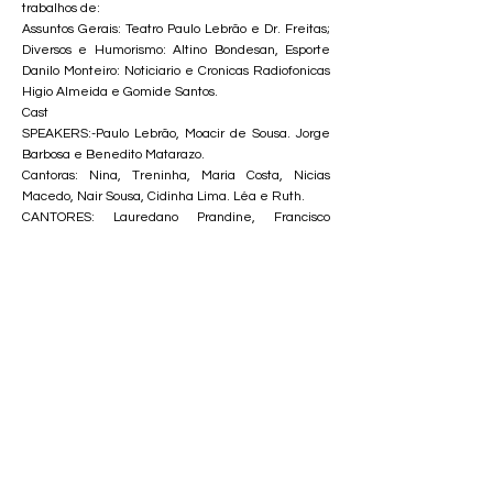
trabalhos de:
Assuntos Gerais: Teatro Paulo Lebrão e Dr. Freitas;
Diversos e Humorismo: Altino Bondesan, Esporte
Danilo Monteiro: Noticiario e Cronicas Radiofonicas
Higio Almeida e Gomide Santos.
Cast
SPEAKERS:-Paulo Lebrão, Moacir de Sousa. Jorge
Barbosa e Benedito Matarazo.
Cantoras: Nina, Treninha, Maria Costa, Nicias
Macedo, Nair Sousa, Cidinha Lima. Léa e Ruth.
CANTORES: Lauredano Prandine, Francisco
Medeiros, Benedito Portela, (Bimbo), Nelson
Amaral, Thesis Gaia, Afonso Sues, Euclides Costa,
Furquim. Orlando Amaral, Jaime David, Ismael
(Filho), Santinho, Tuli, Roberto de Oliveira e Lucio
Machado.
DECLAMADORAS: Aparecida Chainça, Cecilia
Freitas.
CONJUNTOS: Cincos Boêmios Direção, Tufi Walter,
Serenata J. Candelaria, Belmiro e Antoniuho.
Dupla de Ouro-Walter e Honorato Costa (Bem); Trio
Sertanejos; Az de Ouro Direção de Glicerio Galvão
e Francisco de Medeiros.
HUMORISTAS- Zebú e Jaime David.