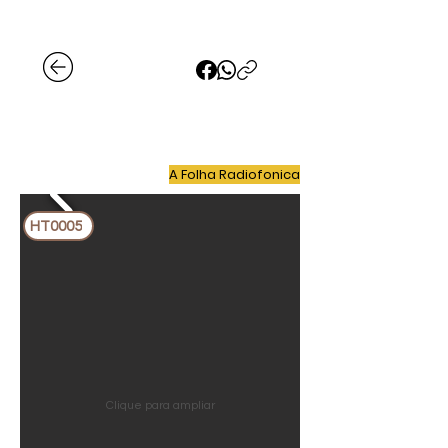
A Folha Radiofonica
HT0005
Clique para ampliar