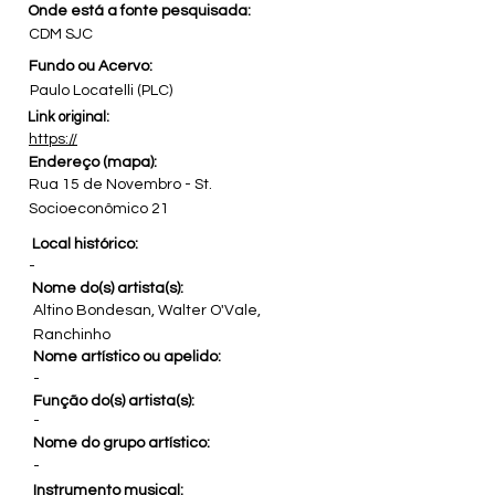
Onde está a fonte pesquisada:
CDM SJC
Fundo ou Acervo:
Paulo Locatelli (PLC)
Link original:
https://
Endereço (mapa):
Rua 15 de Novembro - St.
Socioeconômico 21
Local histórico:
-
Nome do(s) artista(s):
Altino Bondesan, Walter O'Vale,
Ranchinho
Nome artístico ou apelido:
-
Função do(s) artista(s):
-
Nome do grupo artístico:
-
Instrumento musical: