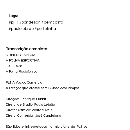
-
Tags:
#pl-1 #bondesan #bemcosta
#paulolebrao #portelinha
Transcrição completa:
NUMERO ESPECIAL
A FOLHA ESPORTIVA
10-11-938
A Folha Radiofonica
PL1 A Voz do Comercio
A Estação que cresce com S. José dos Campos
Direção: Henrique Mudat
Diretor de Studio: Paulo Lebrão
Diretor Artistico: Walter Ovale
Diretor Comercial: José Candelaria
São lidos e intrepretados no microfone da PL1 os