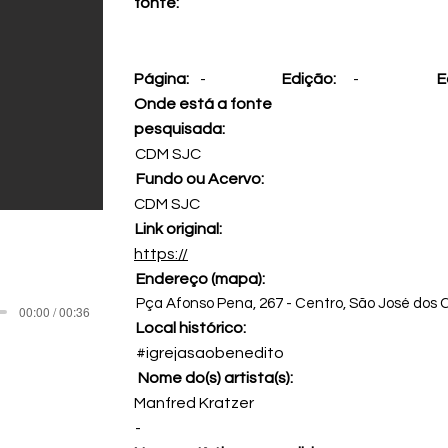
fonte:
Página:
-
Edição:
-
E
Onde está a fonte
pesquisada:
CDM SJC
Fundo ou Acervo:
CDM SJC
Link original:
https://
Endereço (mapa):
Pça Afonso Pena, 267 - Centro, São José dos C
00:00 / 00:36
Local histórico:
#igrejasaobenedito
Nome do(s) artista(s):
Manfred Kratzer
-