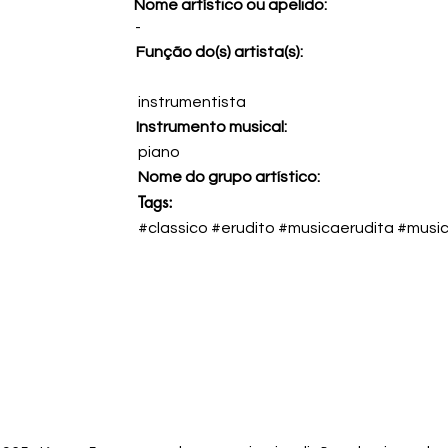
Nome artístico ou apelido:
-
Função do(s) artista(s):
instrumentista
Instrumento musical:
piano
Nome do grupo artístico:
Tags:
#classico #erudito #musicaerudita #musi