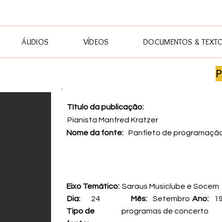
ÁUDIOS
VÍDEOS
DOCUMENTOS & TEXT
P
Título da publicação:
Pianista Manfred Kratzer
Nome da fonte:
Panfleto de programaç
Eixo Temático:
Saraus Musiclube e Socem
Dia:
24
Mês:
Setembro
Ano:
1
Tipo de
programas de concerto