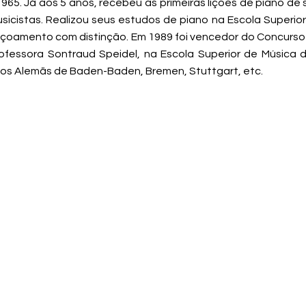
65. Já aos 5 anos, recebeu as primeiras lições de piano de 
icistas. Realizou seus estudos de piano na Escola Superior
eiçoamento com distinção. Em 1989 foi vencedor do Concurs
ofessora Sontraud Speidel, na Escola Superior de Música d
dios Alemãs de Baden-Baden, Bremen, Stuttgart, etc.