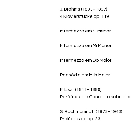
J. Brahms (1833–1897)
4 Klavierstücke op. 119
Intermezzo em Si Menor
Intermezzo em Mi Menor
Intermezzo em Dó Maior
Rapsódia em Mi b Maior
F. Liszt (1811–1886)
Paráfrase de Concerto sobre tem
S. Rachmaninoff (1873–1943)
Prelúdios do op. 23