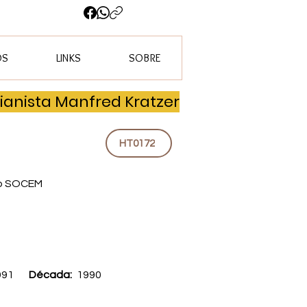
OS
LINKS
SOBRE
ianista Manfred Kratzer
HT0172
ão SOCEM
991
Década:
1990