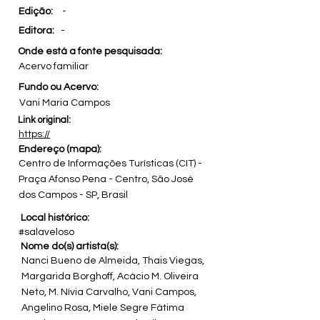
Edição:
-
Editora:
-
Onde está a fonte pesquisada:
Acervo familiar
Fundo ou Acervo:
Vani Maria Campos
Link original:
https://
Endereço (mapa):
Centro de Informações Turísticas (CIT) -
Praça Afonso Pena - Centro, São José
dos Campos - SP, Brasil
Local histórico:
#salaveloso
Nome do(s) artista(s):
Nanci Bueno de Almeida, Thais Viegas,
Margarida Borghoff, Acácio M. Oliveira
Neto, M. Nívia Carvalho, Vani Campos,
Angelino Rosa, Miele Segre Fátima