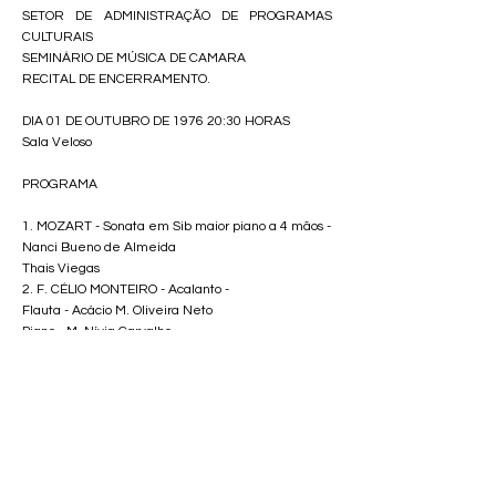
SETOR DE ADMINISTRAÇÃO DE PROGRAMAS
CULTURAIS
SEMINÁRIO DE MÚSICA DE CAMARA
RECITAL DE ENCERRAMENTO.
DIA 01 DE OUTUBRO DE 1976 20:30 HORAS
Sala Veloso
PROGRAMA
1. MOZART - Sonata em Sib maior piano a 4 mãos -
Nanci Bueno de Almeida
Thais Viegas
2. F. CÉLIO MONTEIRO - Acalanto -
Flauta - Acácio M. Oliveira Neto
Piano - M. Nívia Carvalho
3. ANÔNIMO ESPANHOL - Rindindin -
Anônimo - Chanson Basqz
R.Jones - Whal if I seek for love
Canto - Diciola Schildknecht
4. G.B. SAMMARTINI - Sonata -
Allegro
Largo