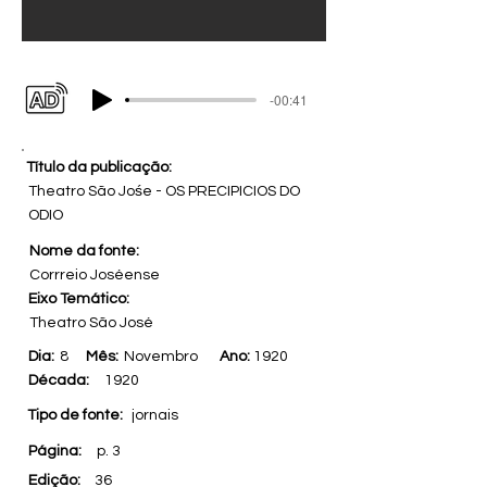
-00:41
Título da publicação:
Theatro São Jośe - OS PRECIPICIOS DO
ODIO
Nome da fonte:
Corrreio Joséense
Eixo Temático:
Theatro São José
Dia:
8
Mês:
Novembro
Ano:
1920
Década:
1920
Tipo de fonte:
jornais
Página:
p. 3
Edição:
36