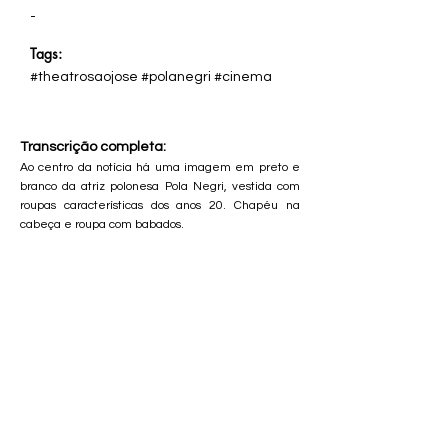
-
Tags:
#theatrosaojose #polanegri #cinema
Transcrição completa:
Ao centro da notícia há uma imagem em preto e
branco da atriz polonesa Pola Negri, vestida com
roupas características dos anos 20. Chapéu na
cabeça e roupa com babados.
CORREIO JOSÉENSE
THEATRO S. JOSE BREVEMENTE! Um assombro
cinematographico BREVEMENTE! Exhibição de
uma obra prima cinematographica moderna, que
tem
por titulo: MADAME DU BARRY. 12 actos super
maravilhosos,2 horas de projecção. Obra prima da
grande fabrica "UNION" de Berlim. O FILM DOS
FILMS, que no Rio de Janeiro e S. Paulo acaba de
alcançar o mais clamoroso successo dos successоs,
-Interpretação montagem, technica, formam um