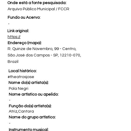
Onde está a fonte pesquisada:
Arquivo Público Municipal / FCCR
Fundo ou Acervo:
-
Link original:
https://
Endereço (mapa):
R. Quinze de Novembro, 99 - Centro,
São José dos Campos - SP,
12210-070
,
Brazil
Local histórico:
#theatrosjose
Nome do(s) artista(s):
Pola Negri
Nome artístico ou apelido:
-
Função do(s) artista(s):
Atriz,Cantora
Nome do grupo artístico:
-
Instrumento musical: