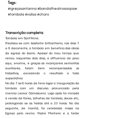
Tags:
#igrejasantanna #bandatheatrosaojose
#tombola #valsa #choro
Transcrição completa:
Tombola em Sant'Anna.
Realisou-se com bastante brilhantismo, nos dias 7
e 8 decorrente, a tombola em beneficio das obras
da egreja do bairro. Apesar do mau tempo que
reinou naquelles dois dias, a affluencia de povo
aqui, enorme, e graças as incançaveis senhoritas
auxilliares, foram bem recompensados os
trabalhos, excedendo o resultado a toda
expectativa.
No dia 7 as 6 horas de teve logar a inauguração da
tombola com um discurso pronunciado pela
menina Leonor Damasceno. Logo após foi iniciada
a venda de flores, bilhetes de tombola, doces etc,
prolongando se as festas até a 23 horas. No dia
seguinte, de manhã, foi celebrada missa na
Egreja pelo revmo. Padre Monteiro e a tarde