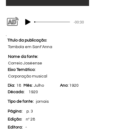
-00:30
Título da publicação:
Tombola em Sant'Anna
Nome da fonte:
Correio Joséense
Eixo Temático:
Corporação musical
Dia:
18
Mês:
Julho
Ano:
1920
Década:
1920
Tipo de fonte:
jornais
Página:
p. 3
Edição:
nº 28
Editora:
-