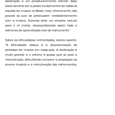
dedicação e um amadurecimento natural. Esse
ideal deveria ser a pedra fundamental de todas as
escolas de música no Brasil, mas, infelizmente, são
poucas as que se preocupam verdadeiramente
com a música, fazendo dela um simples veículo
para o vil metal, desequilibrando assim toda a
estrutura do aprendizado real do instrumento."
Sobre as dificuldades enfrentadas, Acácio aponta:
"A dificuldade básica é a desvalorização do
professor de música em nosso país. A dedicação é
muito grande e o retorno é quase que só para a
manutenção, dificultando inclusive a ampliação do
acervo musical e a manutenção dos instrumentos.
A academia tem um arquivo violonístico com mais
de 4.000 partituras eruditas e contemporâneas, o
que ainda não é suficiente, apesar de ser o maior
do Vale do Paraíba. Com isso, o aluno é
beneficiado. A falta de professores com
experiência também é um fato em São José dos
Campos. O cotidiano da vida moderna 'brasileira'
faz com que o aprendiz não tenha tempo
suficiente para se dedicar ao estudo do violão.
Assim sendo, começa a surgir o desinteresse em