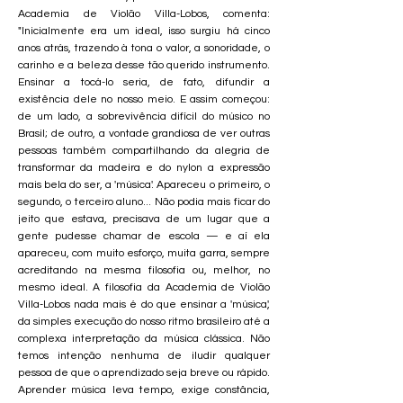
Academia de Violão Villa-Lobos, comenta:
"Inicialmente era um ideal, isso surgiu há cinco
anos atrás, trazendo à tona o valor, a sonoridade, o
carinho e a beleza desse tão querido instrumento.
Ensinar a tocá-lo seria, de fato, difundir a
existência dele no nosso meio. E assim começou:
de um lado, a sobrevivência difícil do músico no
Brasil; de outro, a vontade grandiosa de ver outras
pessoas também compartilhando da alegria de
transformar da madeira e do nylon a expressão
mais bela do ser, a 'música'. Apareceu o primeiro, o
segundo, o terceiro aluno... Não podia mais ficar do
jeito que estava, precisava de um lugar que a
gente pudesse chamar de escola — e aí ela
apareceu, com muito esforço, muita garra, sempre
acreditando na mesma filosofia ou, melhor, no
mesmo ideal. A filosofia da Academia de Violão
Villa-Lobos nada mais é do que ensinar a 'música',
da simples execução do nosso ritmo brasileiro até a
complexa interpretação da música clássica. Não
temos intenção nenhuma de iludir qualquer
pessoa de que o aprendizado seja breve ou rápido.
Aprender música leva tempo, exige constância,