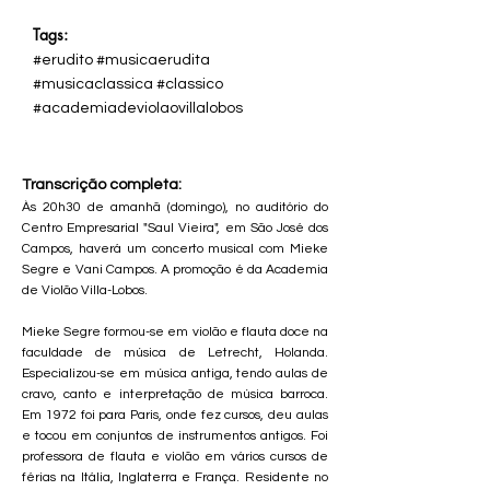
Tags:
#erudito #musicaerudita
#musicaclassica #classico
#academiadeviolaovillalobos
Transcrição completa:
Às 20h30 de amanhã (domingo), no auditório do
Centro Empresarial "Saul Vieira", em São José dos
Campos, haverá um concerto musical com Mieke
Segre e Vani Campos. A promoção é da Academia
de Violão Villa-Lobos.
Mieke Segre formou-se em violão e flauta doce na
faculdade de música de Letrecht, Holanda.
Especializou-se em música antiga, tendo aulas de
cravo, canto e interpretação de música barroca.
Em 1972 foi para Paris, onde fez cursos, deu aulas
e tocou em conjuntos de instrumentos antigos. Foi
professora de flauta e violão em vários cursos de
férias na Itália, Inglaterra e França. Residente no